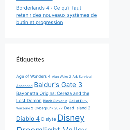
Borderlands 4 : Ce qu’il faut
retenir des nouveaux systèmes de
butin et progression
Étiquettes
Age of Wonders 4
Alan Wake 2
Ark Survival
Baldur's Gate 3
Ascended
Bayonetta Origins: Cereza and the
Lost Demon
Black Clover M
Call of Duty
Dead Island 2
Cyberpunk 2077
Warzone 2
Disney
Diablo 4
Dislyte