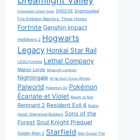
Dreamlight Valley
DREDGE
Enshrouded
Dragonheir Silent Gods
Fire Emblem Warriors: Three Hopes
Fortnite
Genshin Impact
Hogwarts
Helldivers 2
Legacy
Honkai Star Rail
Lethal Company
LEGO Fortnite
Manor Lords
Minecraft Legends
Nightingale
Ni No Kuni Cross Worlds
Palworld
Pokémon
Pokemon Go
Écarlate et Violet
Ready or Not
Resident Evil 4
Remnant 2
Robin
Sons of the
Hood: Sherwood Builders
Soul Knight Prequel
Forest
Starfield
Spider-Man 2
Star Ocean The