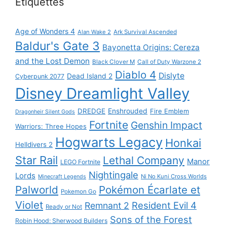
Étiquettes
Age of Wonders 4
Alan Wake 2
Ark Survival Ascended
Baldur's Gate 3
Bayonetta Origins: Cereza
and the Lost Demon
Black Clover M
Call of Duty Warzone 2
Diablo 4
Dislyte
Dead Island 2
Cyberpunk 2077
Disney Dreamlight Valley
DREDGE
Enshrouded
Fire Emblem
Dragonheir Silent Gods
Fortnite
Genshin Impact
Warriors: Three Hopes
Hogwarts Legacy
Honkai
Helldivers 2
Star Rail
Lethal Company
Manor
LEGO Fortnite
Nightingale
Lords
Ni No Kuni Cross Worlds
Minecraft Legends
Palworld
Pokémon Écarlate et
Pokemon Go
Violet
Resident Evil 4
Remnant 2
Ready or Not
Sons of the Forest
Robin Hood: Sherwood Builders