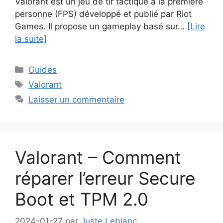
Valorant est un jeu de tir tactique à la première
personne (FPS) développé et publié par Riot
Games. Il propose un gameplay basé sur…
[Lire
la suite]
Catégories
Guides
Étiquettes
Valorant
Laisser un commentaire
Valorant – Comment
réparer l’erreur Secure
Boot et TPM 2.0
2024-01-27
par
Juste Leblanc