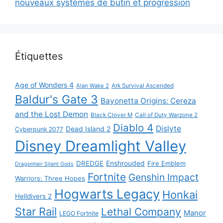
nouveaux systèmes de butin et progression
Étiquettes
Age of Wonders 4
Alan Wake 2
Ark Survival Ascended
Baldur's Gate 3
Bayonetta Origins: Cereza
and the Lost Demon
Black Clover M
Call of Duty Warzone 2
Diablo 4
Dislyte
Dead Island 2
Cyberpunk 2077
Disney Dreamlight Valley
DREDGE
Enshrouded
Fire Emblem
Dragonheir Silent Gods
Fortnite
Genshin Impact
Warriors: Three Hopes
Hogwarts Legacy
Honkai
Helldivers 2
Star Rail
Lethal Company
Manor
LEGO Fortnite