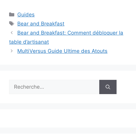
Catégories
Guides
Étiquettes
Bear and Breakfast
Bear and Breakfast: Comment débloquer la
table d’artisanat
MultiVersus Guide Ultime des Atouts
Rechercher :