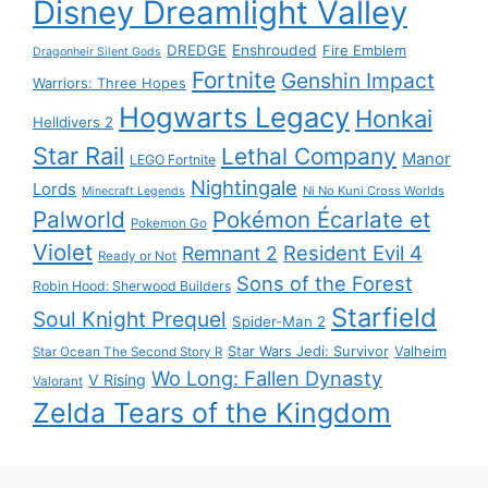
Disney Dreamlight Valley
DREDGE
Enshrouded
Fire Emblem
Dragonheir Silent Gods
Fortnite
Genshin Impact
Warriors: Three Hopes
Hogwarts Legacy
Honkai
Helldivers 2
Star Rail
Lethal Company
Manor
LEGO Fortnite
Nightingale
Lords
Ni No Kuni Cross Worlds
Minecraft Legends
Palworld
Pokémon Écarlate et
Pokemon Go
Violet
Resident Evil 4
Remnant 2
Ready or Not
Sons of the Forest
Robin Hood: Sherwood Builders
Starfield
Soul Knight Prequel
Spider-Man 2
Star Wars Jedi: Survivor
Valheim
Star Ocean The Second Story R
Wo Long: Fallen Dynasty
V Rising
Valorant
Zelda Tears of the Kingdom