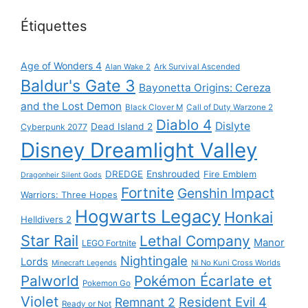
Étiquettes
Age of Wonders 4
Alan Wake 2
Ark Survival Ascended
Baldur's Gate 3
Bayonetta Origins: Cereza
and the Lost Demon
Black Clover M
Call of Duty Warzone 2
Diablo 4
Dislyte
Dead Island 2
Cyberpunk 2077
Disney Dreamlight Valley
DREDGE
Enshrouded
Fire Emblem
Dragonheir Silent Gods
Fortnite
Genshin Impact
Warriors: Three Hopes
Hogwarts Legacy
Honkai
Helldivers 2
Star Rail
Lethal Company
Manor
LEGO Fortnite
Nightingale
Lords
Ni No Kuni Cross Worlds
Minecraft Legends
Palworld
Pokémon Écarlate et
Pokemon Go
Violet
Resident Evil 4
Remnant 2
Ready or Not