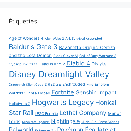
Étiquettes
Age of Wonders 4
Alan Wake 2
Ark Survival Ascended
Baldur's Gate 3
Bayonetta Origins: Cereza
and the Lost Demon
Black Clover M
Call of Duty Warzone 2
Diablo 4
Dislyte
Dead Island 2
Cyberpunk 2077
Disney Dreamlight Valley
DREDGE
Enshrouded
Fire Emblem
Dragonheir Silent Gods
Fortnite
Genshin Impact
Warriors: Three Hopes
Hogwarts Legacy
Honkai
Helldivers 2
Star Rail
Lethal Company
Manor
LEGO Fortnite
Nightingale
Lords
Ni No Kuni Cross Worlds
Minecraft Legends
Palworld
Pokémon Écarlate et
Pokemon Go