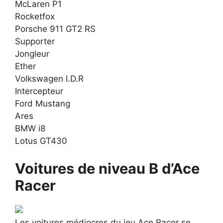
McLaren P1
Rocketfox
Porsche 911 GT2 RS
Supporter
Jongleur
Ether
Volkswagen I.D.R
Intercepteur
Ford Mustang
Ares
BMW i8
Lotus GT430
Voitures de niveau B d’Ace
Racer
Les voitures médiocres du jeu Ace Racer se