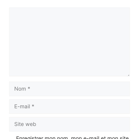
Commentaire
Nom
E-
mail
Site
web
Enregistrer mon nom, mon e-mail et mon site