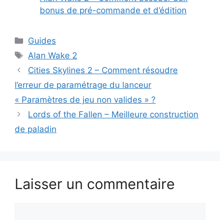
bonus de pré-commande et d’édition
Catégories
Guides
Étiquettes
Alan Wake 2
Cities Skylines 2 – Comment résoudre
l’erreur de paramétrage du lanceur
« Paramètres de jeu non valides » ?
Lords of the Fallen – Meilleure construction
de paladin
Laisser un commentaire
Commentaire