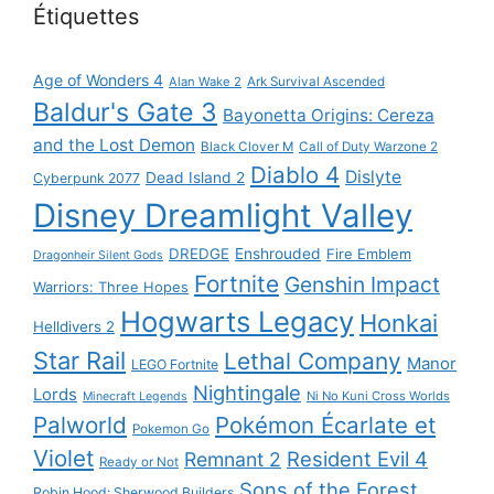
Étiquettes
Age of Wonders 4
Alan Wake 2
Ark Survival Ascended
Baldur's Gate 3
Bayonetta Origins: Cereza
and the Lost Demon
Black Clover M
Call of Duty Warzone 2
Diablo 4
Dislyte
Dead Island 2
Cyberpunk 2077
Disney Dreamlight Valley
DREDGE
Enshrouded
Fire Emblem
Dragonheir Silent Gods
Fortnite
Genshin Impact
Warriors: Three Hopes
Hogwarts Legacy
Honkai
Helldivers 2
Star Rail
Lethal Company
Manor
LEGO Fortnite
Nightingale
Lords
Ni No Kuni Cross Worlds
Minecraft Legends
Palworld
Pokémon Écarlate et
Pokemon Go
Violet
Resident Evil 4
Remnant 2
Ready or Not
Sons of the Forest
Robin Hood: Sherwood Builders