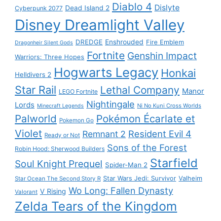
Diablo 4
Dislyte
Dead Island 2
Cyberpunk 2077
Disney Dreamlight Valley
DREDGE
Enshrouded
Fire Emblem
Dragonheir Silent Gods
Fortnite
Genshin Impact
Warriors: Three Hopes
Hogwarts Legacy
Honkai
Helldivers 2
Star Rail
Lethal Company
Manor
LEGO Fortnite
Nightingale
Lords
Ni No Kuni Cross Worlds
Minecraft Legends
Palworld
Pokémon Écarlate et
Pokemon Go
Violet
Resident Evil 4
Remnant 2
Ready or Not
Sons of the Forest
Robin Hood: Sherwood Builders
Starfield
Soul Knight Prequel
Spider-Man 2
Star Wars Jedi: Survivor
Valheim
Star Ocean The Second Story R
Wo Long: Fallen Dynasty
V Rising
Valorant
Zelda Tears of the Kingdom