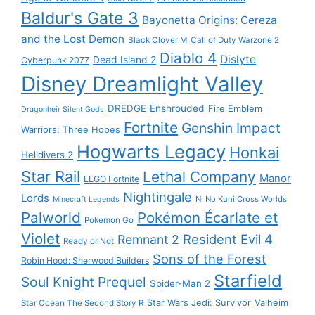
Baldur's Gate 3
Bayonetta Origins: Cereza
and the Lost Demon
Black Clover M
Call of Duty Warzone 2
Diablo 4
Dislyte
Dead Island 2
Cyberpunk 2077
Disney Dreamlight Valley
DREDGE
Enshrouded
Fire Emblem
Dragonheir Silent Gods
Fortnite
Genshin Impact
Warriors: Three Hopes
Hogwarts Legacy
Honkai
Helldivers 2
Star Rail
Lethal Company
Manor
LEGO Fortnite
Nightingale
Lords
Ni No Kuni Cross Worlds
Minecraft Legends
Palworld
Pokémon Écarlate et
Pokemon Go
Violet
Resident Evil 4
Remnant 2
Ready or Not
Sons of the Forest
Robin Hood: Sherwood Builders
Starfield
Soul Knight Prequel
Spider-Man 2
Star Wars Jedi: Survivor
Valheim
Star Ocean The Second Story R