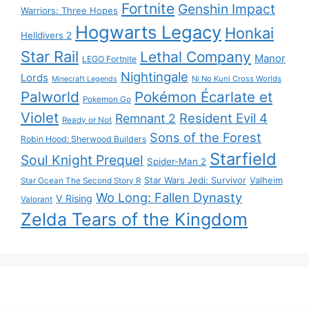
Fortnite
Genshin Impact
Warriors: Three Hopes
Hogwarts Legacy
Honkai
Helldivers 2
Star Rail
Lethal Company
Manor
LEGO Fortnite
Nightingale
Lords
Ni No Kuni Cross Worlds
Minecraft Legends
Palworld
Pokémon Écarlate et
Pokemon Go
Violet
Resident Evil 4
Remnant 2
Ready or Not
Sons of the Forest
Robin Hood: Sherwood Builders
Starfield
Soul Knight Prequel
Spider-Man 2
Star Wars Jedi: Survivor
Valheim
Star Ocean The Second Story R
Wo Long: Fallen Dynasty
V Rising
Valorant
Zelda Tears of the Kingdom