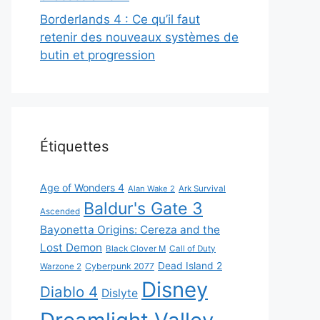
Borderlands 4 : Ce qu’il faut
retenir des nouveaux systèmes de
butin et progression
Étiquettes
Age of Wonders 4
Alan Wake 2
Ark Survival
Baldur's Gate 3
Ascended
Bayonetta Origins: Cereza and the
Lost Demon
Black Clover M
Call of Duty
Dead Island 2
Cyberpunk 2077
Warzone 2
Disney
Diablo 4
Dislyte