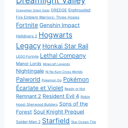
Dreamlight Valley
DREDGE
Enshrouded
Dragonheir Silent Gods
Fire Emblem Warriors: Three Hopes
Fortnite
Genshin Impact
Hogwarts
Helldivers 2
Legacy
Honkai Star Rail
Lethal Company
LEGO Fortnite
Manor Lords
Minecraft Legends
Nightingale
Ni No Kuni Cross Worlds
Palworld
Pokémon
Pokemon Go
Écarlate et Violet
Ready or Not
Resident Evil 4
Remnant 2
Robin
Sons of the
Hood: Sherwood Builders
Soul Knight Prequel
Forest
Starfield
Spider-Man 2
Star Ocean The