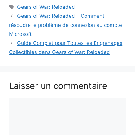
Étiquettes
Gears of War: Reloaded
Gears of War: Reloaded – Comment
résoudre le problème de connexion au compte
Microsoft
Guide Complet pour Toutes les Engrenages
Collectibles dans Gears of War: Reloaded
Laisser un commentaire
Commentaire