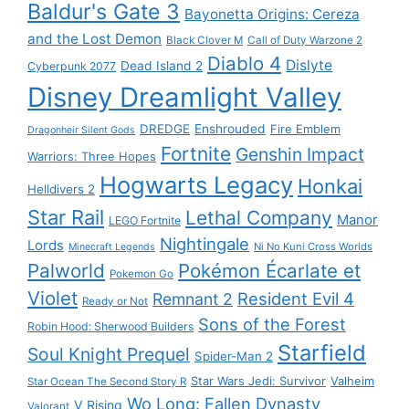
Baldur's Gate 3
Bayonetta Origins: Cereza
and the Lost Demon
Black Clover M
Call of Duty Warzone 2
Diablo 4
Dislyte
Dead Island 2
Cyberpunk 2077
Disney Dreamlight Valley
DREDGE
Enshrouded
Fire Emblem
Dragonheir Silent Gods
Fortnite
Genshin Impact
Warriors: Three Hopes
Hogwarts Legacy
Honkai
Helldivers 2
Star Rail
Lethal Company
Manor
LEGO Fortnite
Nightingale
Lords
Ni No Kuni Cross Worlds
Minecraft Legends
Palworld
Pokémon Écarlate et
Pokemon Go
Violet
Resident Evil 4
Remnant 2
Ready or Not
Sons of the Forest
Robin Hood: Sherwood Builders
Starfield
Soul Knight Prequel
Spider-Man 2
Star Wars Jedi: Survivor
Valheim
Star Ocean The Second Story R
Wo Long: Fallen Dynasty
V Rising
Valorant