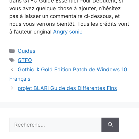
dans GTFO Guide Essentiel Pour Débutent, si
vous avez quelque chose à ajouter, n’hésitez
pas à laisser un commentaire ci-dessous, et
nous vous verrons bientôt. Tous les crédits vont
à l’auteur original
Angry sonic
Catégories
Guides
Étiquettes
GTFO
Gothic II: Gold Edition Patch de Windows 10
Français
projet BLARI Guide des Différentes Fins
Rechercher :