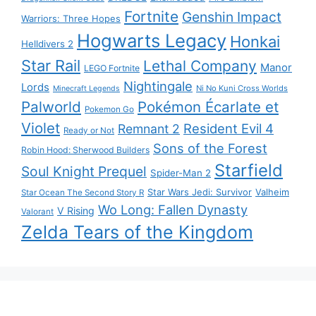
Fortnite
Genshin Impact
Warriors: Three Hopes
Hogwarts Legacy
Honkai
Helldivers 2
Star Rail
Lethal Company
Manor
LEGO Fortnite
Nightingale
Lords
Ni No Kuni Cross Worlds
Minecraft Legends
Palworld
Pokémon Écarlate et
Pokemon Go
Violet
Resident Evil 4
Remnant 2
Ready or Not
Sons of the Forest
Robin Hood: Sherwood Builders
Starfield
Soul Knight Prequel
Spider-Man 2
Star Wars Jedi: Survivor
Valheim
Star Ocean The Second Story R
Wo Long: Fallen Dynasty
V Rising
Valorant
Zelda Tears of the Kingdom