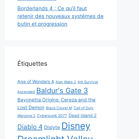
Borderlands 4 : Ce qu’il faut
retenir des nouveaux systèmes de
butin et progression
Étiquettes
Age of Wonders 4
Alan Wake 2
Ark Survival
Baldur's Gate 3
Ascended
Bayonetta Origins: Cereza and the
Lost Demon
Black Clover M
Call of Duty
Dead Island 2
Cyberpunk 2077
Warzone 2
Disney
Diablo 4
Dislyte