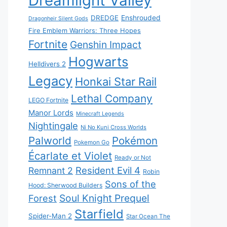
Dreamlight Valley
DREDGE
Enshrouded
Dragonheir Silent Gods
Fire Emblem Warriors: Three Hopes
Fortnite
Genshin Impact
Hogwarts
Helldivers 2
Legacy
Honkai Star Rail
Lethal Company
LEGO Fortnite
Manor Lords
Minecraft Legends
Nightingale
Ni No Kuni Cross Worlds
Palworld
Pokémon
Pokemon Go
Écarlate et Violet
Ready or Not
Resident Evil 4
Remnant 2
Robin
Sons of the
Hood: Sherwood Builders
Soul Knight Prequel
Forest
Starfield
Spider-Man 2
Star Ocean The