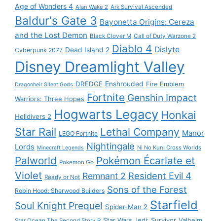
Age of Wonders 4
Alan Wake 2
Ark Survival Ascended
Baldur's Gate 3
Bayonetta Origins: Cereza
and the Lost Demon
Black Clover M
Call of Duty Warzone 2
Diablo 4
Dislyte
Dead Island 2
Cyberpunk 2077
Disney Dreamlight Valley
DREDGE
Enshrouded
Fire Emblem
Dragonheir Silent Gods
Fortnite
Genshin Impact
Warriors: Three Hopes
Hogwarts Legacy
Honkai
Helldivers 2
Star Rail
Lethal Company
Manor
LEGO Fortnite
Nightingale
Lords
Ni No Kuni Cross Worlds
Minecraft Legends
Palworld
Pokémon Écarlate et
Pokemon Go
Violet
Resident Evil 4
Remnant 2
Ready or Not
Sons of the Forest
Robin Hood: Sherwood Builders
Starfield
Soul Knight Prequel
Spider-Man 2
Star Wars Jedi: Survivor
Valheim
Star Ocean The Second Story R