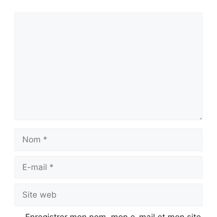
Commentaire
Nom
E-
mail
Site
web