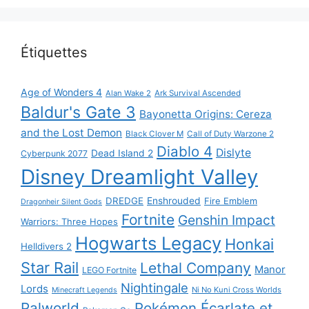
Étiquettes
Age of Wonders 4
Alan Wake 2
Ark Survival Ascended
Baldur's Gate 3
Bayonetta Origins: Cereza
and the Lost Demon
Black Clover M
Call of Duty Warzone 2
Diablo 4
Dislyte
Dead Island 2
Cyberpunk 2077
Disney Dreamlight Valley
DREDGE
Enshrouded
Fire Emblem
Dragonheir Silent Gods
Fortnite
Genshin Impact
Warriors: Three Hopes
Hogwarts Legacy
Honkai
Helldivers 2
Star Rail
Lethal Company
Manor
LEGO Fortnite
Nightingale
Lords
Ni No Kuni Cross Worlds
Minecraft Legends
Palworld
Pokémon Écarlate et