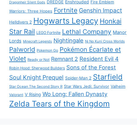
DREDGE
Enshrouded
Fire Emblem
Dragonheir Silent Gods
Fortnite
Genshin Impact
Warriors: Three Hopes
Hogwarts Legacy
Honkai
Helldivers 2
Star Rail
Lethal Company
Manor
LEGO Fortnite
Nightingale
Lords
Ni No Kuni Cross Worlds
Minecraft Legends
Palworld
Pokémon Écarlate et
Pokemon Go
Violet
Resident Evil 4
Remnant 2
Ready or Not
Sons of the Forest
Robin Hood: Sherwood Builders
Starfield
Soul Knight Prequel
Spider-Man 2
Star Wars Jedi: Survivor
Valheim
Star Ocean The Second Story R
Wo Long: Fallen Dynasty
V Rising
Valorant
Zelda Tears of the Kingdom