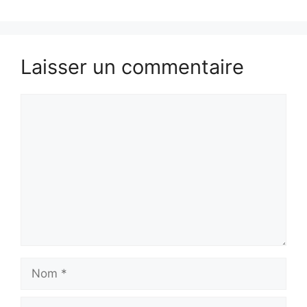
Laisser un commentaire
Commentaire
Nom
E-