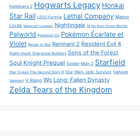
Hogwarts Legacy
Honkai
Helldivers 2
Star Rail
Lethal Company
Manor
LEGO Fortnite
Nightingale
Lords
Ni No Kuni Cross Worlds
Minecraft Legends
Palworld
Pokémon Écarlate et
Pokemon Go
Violet
Resident Evil 4
Remnant 2
Ready or Not
Sons of the Forest
Robin Hood: Sherwood Builders
Starfield
Soul Knight Prequel
Spider-Man 2
Star Wars Jedi: Survivor
Valheim
Star Ocean The Second Story R
Wo Long: Fallen Dynasty
V Rising
Valorant
Zelda Tears of the Kingdom