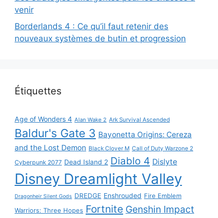
venir
Borderlands 4 : Ce qu’il faut retenir des
nouveaux systèmes de butin et progression
Étiquettes
Age of Wonders 4
Alan Wake 2
Ark Survival Ascended
Baldur's Gate 3
Bayonetta Origins: Cereza
and the Lost Demon
Black Clover M
Call of Duty Warzone 2
Diablo 4
Dislyte
Dead Island 2
Cyberpunk 2077
Disney Dreamlight Valley
DREDGE
Enshrouded
Fire Emblem
Dragonheir Silent Gods
Fortnite
Genshin Impact
Warriors: Three Hopes