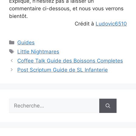
Expliqué, n’hésitez pas à laisser un
commentaire ci-dessous, et nous vous verrons
bientôt.
Crédit à
Ludovic6510
Catégories
Guides
Étiquettes
Little Nightmares
Coffee Talk Guide des Boissons Completes
Post Scriptum Guide de SL Infanterie
Rechercher :