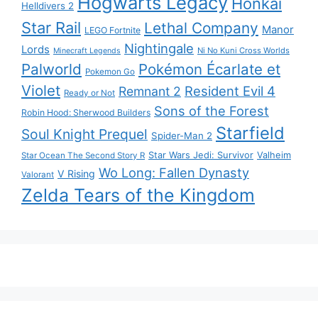
Hogwarts Legacy
Honkai
Helldivers 2
Star Rail
Lethal Company
Manor
LEGO Fortnite
Nightingale
Lords
Ni No Kuni Cross Worlds
Minecraft Legends
Palworld
Pokémon Écarlate et
Pokemon Go
Violet
Resident Evil 4
Remnant 2
Ready or Not
Sons of the Forest
Robin Hood: Sherwood Builders
Starfield
Soul Knight Prequel
Spider-Man 2
Star Wars Jedi: Survivor
Valheim
Star Ocean The Second Story R
Wo Long: Fallen Dynasty
V Rising
Valorant
Zelda Tears of the Kingdom