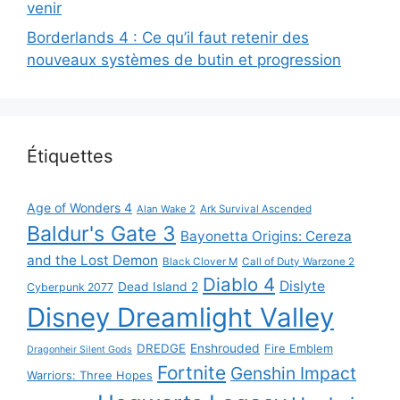
venir
Borderlands 4 : Ce qu’il faut retenir des
nouveaux systèmes de butin et progression
Étiquettes
Age of Wonders 4
Alan Wake 2
Ark Survival Ascended
Baldur's Gate 3
Bayonetta Origins: Cereza
and the Lost Demon
Black Clover M
Call of Duty Warzone 2
Diablo 4
Dislyte
Dead Island 2
Cyberpunk 2077
Disney Dreamlight Valley
DREDGE
Enshrouded
Fire Emblem
Dragonheir Silent Gods
Fortnite
Genshin Impact
Warriors: Three Hopes