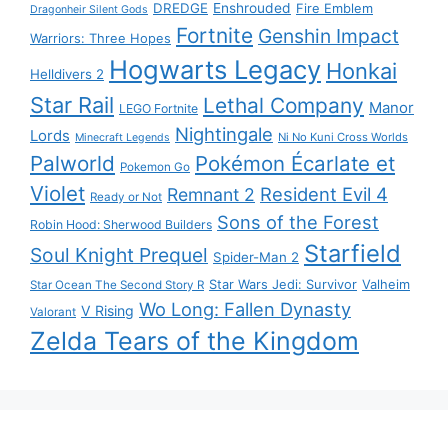
DREDGE
Enshrouded
Fire Emblem
Dragonheir Silent Gods
Fortnite
Genshin Impact
Warriors: Three Hopes
Hogwarts Legacy
Honkai
Helldivers 2
Star Rail
Lethal Company
Manor
LEGO Fortnite
Nightingale
Lords
Ni No Kuni Cross Worlds
Minecraft Legends
Palworld
Pokémon Écarlate et
Pokemon Go
Violet
Resident Evil 4
Remnant 2
Ready or Not
Sons of the Forest
Robin Hood: Sherwood Builders
Starfield
Soul Knight Prequel
Spider-Man 2
Star Wars Jedi: Survivor
Valheim
Star Ocean The Second Story R
Wo Long: Fallen Dynasty
V Rising
Valorant
Zelda Tears of the Kingdom