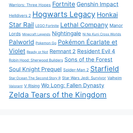
Fortnite
Genshin Impact
Warriors: Three Hopes
Hogwarts Legacy
Honkai
Helldivers 2
Star Rail
Lethal Company
Manor
LEGO Fortnite
Nightingale
Lords
Ni No Kuni Cross Worlds
Minecraft Legends
Palworld
Pokémon Écarlate et
Pokemon Go
Violet
Resident Evil 4
Remnant 2
Ready or Not
Sons of the Forest
Robin Hood: Sherwood Builders
Starfield
Soul Knight Prequel
Spider-Man 2
Star Wars Jedi: Survivor
Valheim
Star Ocean The Second Story R
Wo Long: Fallen Dynasty
V Rising
Valorant
Zelda Tears of the Kingdom