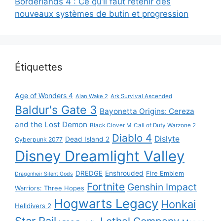
Borderlands 4 : Ce qu’il faut retenir des
nouveaux systèmes de butin et progression
Étiquettes
Age of Wonders 4
Alan Wake 2
Ark Survival Ascended
Baldur's Gate 3
Bayonetta Origins: Cereza
and the Lost Demon
Black Clover M
Call of Duty Warzone 2
Diablo 4
Dislyte
Dead Island 2
Cyberpunk 2077
Disney Dreamlight Valley
DREDGE
Enshrouded
Fire Emblem
Dragonheir Silent Gods
Fortnite
Genshin Impact
Warriors: Three Hopes
Hogwarts Legacy
Honkai
Helldivers 2
Star Rail