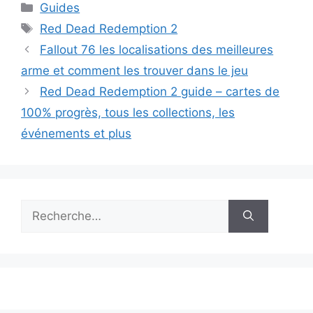
Catégories
Guides
Étiquettes
Red Dead Redemption 2
Fallout 76 les localisations des meilleures
arme et comment les trouver dans le jeu
Red Dead Redemption 2 guide – cartes de
100% progrès, tous les collections, les
événements et plus
Rechercher :