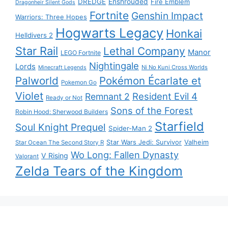
DREDGE
Enshrouded
Fire Emblem
Dragonheir Silent Gods
Fortnite
Genshin Impact
Warriors: Three Hopes
Hogwarts Legacy
Honkai
Helldivers 2
Star Rail
Lethal Company
Manor
LEGO Fortnite
Nightingale
Lords
Ni No Kuni Cross Worlds
Minecraft Legends
Palworld
Pokémon Écarlate et
Pokemon Go
Violet
Resident Evil 4
Remnant 2
Ready or Not
Sons of the Forest
Robin Hood: Sherwood Builders
Starfield
Soul Knight Prequel
Spider-Man 2
Star Wars Jedi: Survivor
Valheim
Star Ocean The Second Story R
Wo Long: Fallen Dynasty
V Rising
Valorant
Zelda Tears of the Kingdom