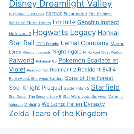
Disney Dreamlight Valley
DREDGE
Enshrouded
Fire Emblem
Dragonheir Silent Gods
Fortnite
Genshin Impact
Warriors: Three Hopes
Hogwarts Legacy
Honkai
Helldivers 2
Star Rail
Lethal Company
Manor
LEGO Fortnite
Nightingale
Lords
Ni No Kuni Cross Worlds
Minecraft Legends
Palworld
Pokémon Écarlate et
Pokemon Go
Violet
Resident Evil 4
Remnant 2
Ready or Not
Sons of the Forest
Robin Hood: Sherwood Builders
Starfield
Soul Knight Prequel
Spider-Man 2
Star Wars Jedi: Survivor
Valheim
Star Ocean The Second Story R
Wo Long: Fallen Dynasty
V Rising
Valorant
Zelda Tears of the Kingdom