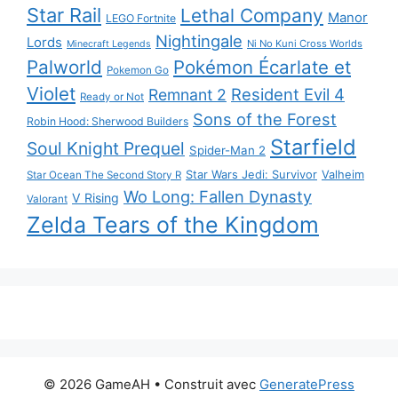
Star Rail
Lethal Company
Manor
LEGO Fortnite
Nightingale
Lords
Ni No Kuni Cross Worlds
Minecraft Legends
Palworld
Pokémon Écarlate et
Pokemon Go
Violet
Resident Evil 4
Remnant 2
Ready or Not
Sons of the Forest
Robin Hood: Sherwood Builders
Starfield
Soul Knight Prequel
Spider-Man 2
Star Wars Jedi: Survivor
Valheim
Star Ocean The Second Story R
Wo Long: Fallen Dynasty
V Rising
Valorant
Zelda Tears of the Kingdom
© 2026 GameAH
• Construit avec
GeneratePress