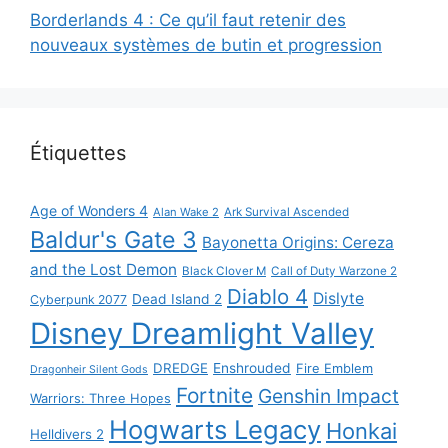
Borderlands 4 : Ce qu’il faut retenir des
nouveaux systèmes de butin et progression
Étiquettes
Age of Wonders 4
Alan Wake 2
Ark Survival Ascended
Baldur's Gate 3
Bayonetta Origins: Cereza
and the Lost Demon
Black Clover M
Call of Duty Warzone 2
Diablo 4
Dislyte
Dead Island 2
Cyberpunk 2077
Disney Dreamlight Valley
DREDGE
Enshrouded
Fire Emblem
Dragonheir Silent Gods
Fortnite
Genshin Impact
Warriors: Three Hopes
Hogwarts Legacy
Honkai
Helldivers 2