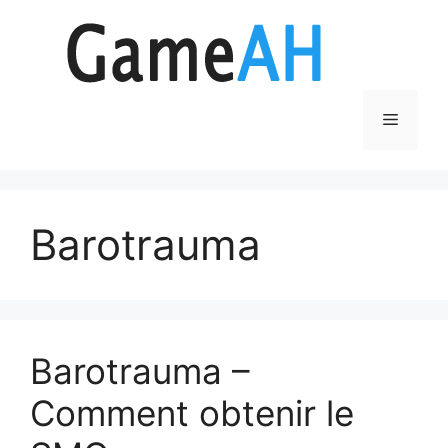
Aller
au
contenu
Menu
Barotrauma
Barotrauma –
Comment obtenir le