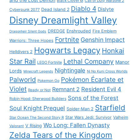
and the Lost Demon
Black Clover M
Call of Duty Warzone 2
Diablo 4
Dislyte
Dead Island 2
Cyberpunk 2077
Disney Dreamlight Valley
DREDGE
Enshrouded
Fire Emblem
Dragonheir Silent Gods
Fortnite
Genshin Impact
Warriors: Three Hopes
Hogwarts Legacy
Honkai
Helldivers 2
Star Rail
Lethal Company
Manor
LEGO Fortnite
Nightingale
Lords
Ni No Kuni Cross Worlds
Minecraft Legends
Palworld
Pokémon Écarlate et
Pokemon Go
Violet
Resident Evil 4
Remnant 2
Ready or Not
Sons of the Forest
Robin Hood: Sherwood Builders
Starfield
Soul Knight Prequel
Spider-Man 2
Star Wars Jedi: Survivor
Valheim
Star Ocean The Second Story R
Wo Long: Fallen Dynasty
V Rising
Valorant
Zelda Tears of the Kingdom