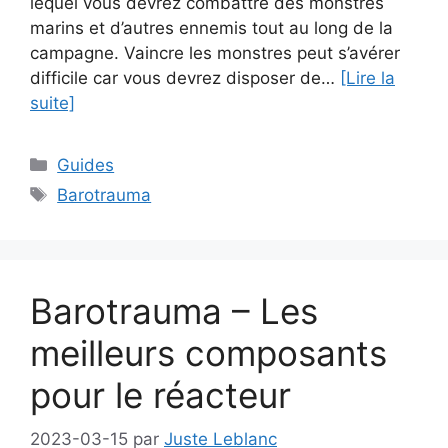
lequel vous devrez combattre des monstres
marins et d’autres ennemis tout au long de la
campagne. Vaincre les monstres peut s’avérer
difficile car vous devrez disposer de…
[Lire la
suite]
Catégories
Guides
Étiquettes
Barotrauma
Barotrauma – Les
meilleurs composants
pour le réacteur
2023-03-15
par
Juste Leblanc