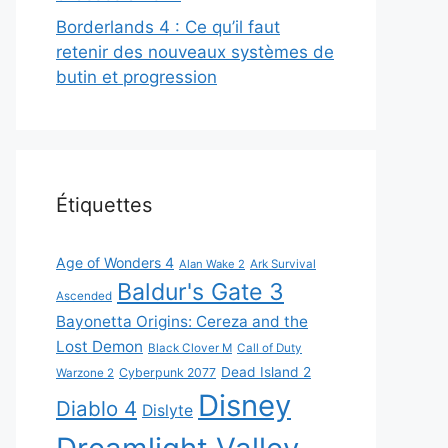
Borderlands 4 : Ce qu’il faut
retenir des nouveaux systèmes de
butin et progression
Étiquettes
Age of Wonders 4
Alan Wake 2
Ark Survival
Baldur's Gate 3
Ascended
Bayonetta Origins: Cereza and the
Lost Demon
Black Clover M
Call of Duty
Dead Island 2
Cyberpunk 2077
Warzone 2
Disney
Diablo 4
Dislyte