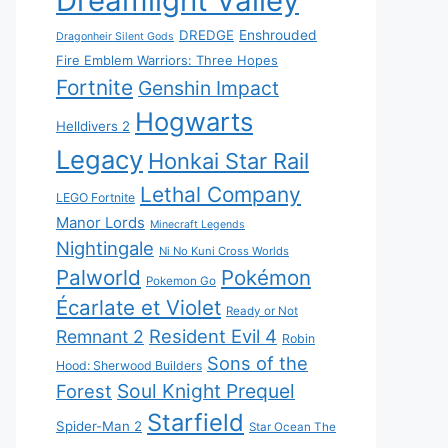
Dreamlight Valley
DREDGE
Enshrouded
Dragonheir Silent Gods
Fire Emblem Warriors: Three Hopes
Fortnite
Genshin Impact
Hogwarts
Helldivers 2
Legacy
Honkai Star Rail
Lethal Company
LEGO Fortnite
Manor Lords
Minecraft Legends
Nightingale
Ni No Kuni Cross Worlds
Palworld
Pokémon
Pokemon Go
Écarlate et Violet
Ready or Not
Resident Evil 4
Remnant 2
Robin
Sons of the
Hood: Sherwood Builders
Soul Knight Prequel
Forest
Starfield
Spider-Man 2
Star Ocean The