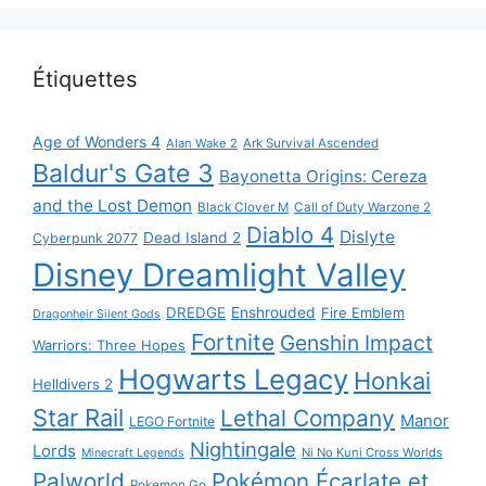
Étiquettes
Age of Wonders 4
Alan Wake 2
Ark Survival Ascended
Baldur's Gate 3
Bayonetta Origins: Cereza
and the Lost Demon
Black Clover M
Call of Duty Warzone 2
Diablo 4
Dislyte
Dead Island 2
Cyberpunk 2077
Disney Dreamlight Valley
DREDGE
Enshrouded
Fire Emblem
Dragonheir Silent Gods
Fortnite
Genshin Impact
Warriors: Three Hopes
Hogwarts Legacy
Honkai
Helldivers 2
Star Rail
Lethal Company
Manor
LEGO Fortnite
Nightingale
Lords
Ni No Kuni Cross Worlds
Minecraft Legends
Palworld
Pokémon Écarlate et
Pokemon Go