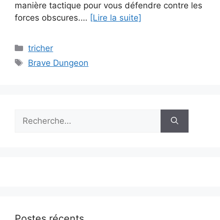
manière tactique pour vous défendre contre les
forces obscures.…
[Lire la suite]
Catégories
tricher
Étiquettes
Brave Dungeon
Rechercher :
Postes récents