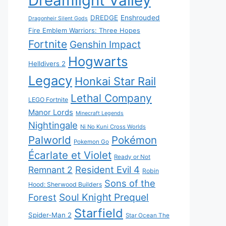
Dreamlight Valley
DREDGE
Enshrouded
Dragonheir Silent Gods
Fire Emblem Warriors: Three Hopes
Fortnite
Genshin Impact
Hogwarts
Helldivers 2
Legacy
Honkai Star Rail
Lethal Company
LEGO Fortnite
Manor Lords
Minecraft Legends
Nightingale
Ni No Kuni Cross Worlds
Palworld
Pokémon
Pokemon Go
Écarlate et Violet
Ready or Not
Resident Evil 4
Remnant 2
Robin
Sons of the
Hood: Sherwood Builders
Soul Knight Prequel
Forest
Starfield
Spider-Man 2
Star Ocean The