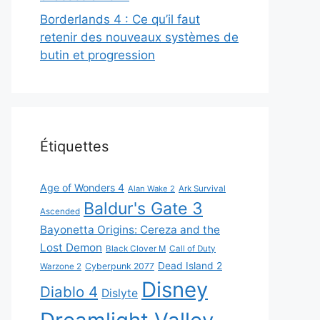
Borderlands 4 : Ce qu’il faut
retenir des nouveaux systèmes de
butin et progression
Étiquettes
Age of Wonders 4
Alan Wake 2
Ark Survival
Baldur's Gate 3
Ascended
Bayonetta Origins: Cereza and the
Lost Demon
Black Clover M
Call of Duty
Dead Island 2
Cyberpunk 2077
Warzone 2
Disney
Diablo 4
Dislyte