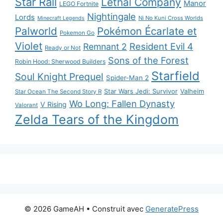
Star Rail
Lethal Company
Manor
LEGO Fortnite
Nightingale
Lords
Ni No Kuni Cross Worlds
Minecraft Legends
Palworld
Pokémon Écarlate et
Pokemon Go
Violet
Resident Evil 4
Remnant 2
Ready or Not
Sons of the Forest
Robin Hood: Sherwood Builders
Starfield
Soul Knight Prequel
Spider-Man 2
Star Wars Jedi: Survivor
Valheim
Star Ocean The Second Story R
Wo Long: Fallen Dynasty
V Rising
Valorant
Zelda Tears of the Kingdom
© 2026 GameAH
• Construit avec
GeneratePress