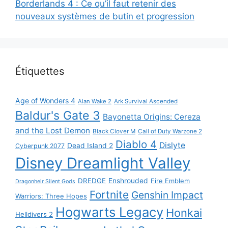
Borderlands 4 : Ce qu’il faut retenir des
nouveaux systèmes de butin et progression
Étiquettes
Age of Wonders 4
Alan Wake 2
Ark Survival Ascended
Baldur's Gate 3
Bayonetta Origins: Cereza
and the Lost Demon
Black Clover M
Call of Duty Warzone 2
Diablo 4
Dislyte
Dead Island 2
Cyberpunk 2077
Disney Dreamlight Valley
DREDGE
Enshrouded
Fire Emblem
Dragonheir Silent Gods
Fortnite
Genshin Impact
Warriors: Three Hopes
Hogwarts Legacy
Honkai
Helldivers 2