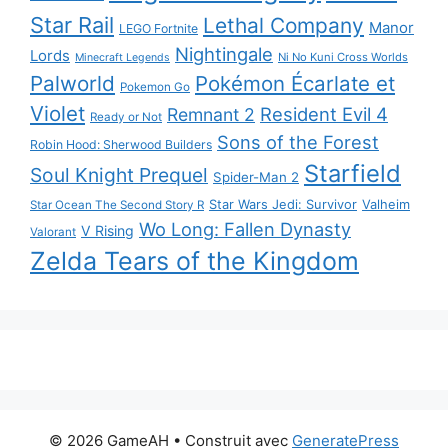
Star Rail
Lethal Company
Manor
LEGO Fortnite
Nightingale
Lords
Ni No Kuni Cross Worlds
Minecraft Legends
Palworld
Pokémon Écarlate et
Pokemon Go
Violet
Resident Evil 4
Remnant 2
Ready or Not
Sons of the Forest
Robin Hood: Sherwood Builders
Starfield
Soul Knight Prequel
Spider-Man 2
Star Wars Jedi: Survivor
Valheim
Star Ocean The Second Story R
Wo Long: Fallen Dynasty
V Rising
Valorant
Zelda Tears of the Kingdom
© 2026 GameAH
• Construit avec
GeneratePress