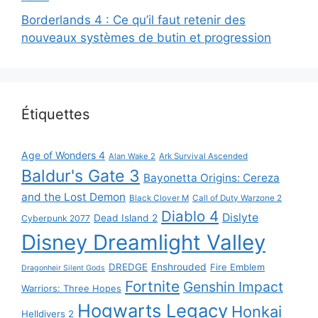
Borderlands 4 : Ce qu’il faut retenir des
nouveaux systèmes de butin et progression
Étiquettes
Age of Wonders 4
Alan Wake 2
Ark Survival Ascended
Baldur's Gate 3
Bayonetta Origins: Cereza
and the Lost Demon
Black Clover M
Call of Duty Warzone 2
Diablo 4
Dislyte
Dead Island 2
Cyberpunk 2077
Disney Dreamlight Valley
DREDGE
Enshrouded
Fire Emblem
Dragonheir Silent Gods
Fortnite
Genshin Impact
Warriors: Three Hopes
Hogwarts Legacy
Honkai
Helldivers 2