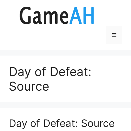
Aller
au
contenu
Menu
Day of Defeat:
Source
Day of Defeat: Source