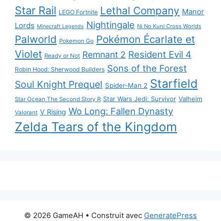
Star Rail
Lethal Company
Manor
LEGO Fortnite
Nightingale
Lords
Ni No Kuni Cross Worlds
Minecraft Legends
Palworld
Pokémon Écarlate et
Pokemon Go
Violet
Resident Evil 4
Remnant 2
Ready or Not
Sons of the Forest
Robin Hood: Sherwood Builders
Starfield
Soul Knight Prequel
Spider-Man 2
Star Wars Jedi: Survivor
Valheim
Star Ocean The Second Story R
Wo Long: Fallen Dynasty
V Rising
Valorant
Zelda Tears of the Kingdom
© 2026 GameAH
• Construit avec
GeneratePress