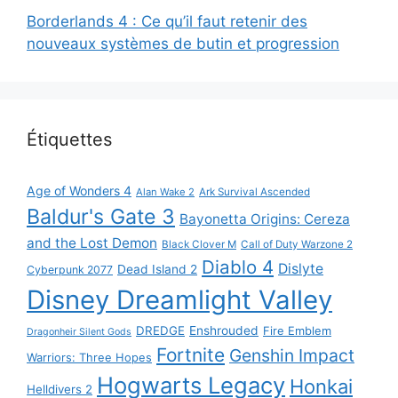
Borderlands 4 : Ce qu’il faut retenir des
nouveaux systèmes de butin et progression
Étiquettes
Age of Wonders 4
Alan Wake 2
Ark Survival Ascended
Baldur's Gate 3
Bayonetta Origins: Cereza
and the Lost Demon
Black Clover M
Call of Duty Warzone 2
Diablo 4
Dislyte
Dead Island 2
Cyberpunk 2077
Disney Dreamlight Valley
DREDGE
Enshrouded
Fire Emblem
Dragonheir Silent Gods
Fortnite
Genshin Impact
Warriors: Three Hopes
Hogwarts Legacy
Honkai
Helldivers 2