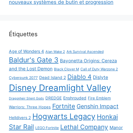
nouveaux systèmes de butin et progression
Étiquettes
Age of Wonders 4
Alan Wake 2
Ark Survival Ascended
Baldur's Gate 3
Bayonetta Origins: Cereza
and the Lost Demon
Black Clover M
Call of Duty Warzone 2
Diablo 4
Dislyte
Dead Island 2
Cyberpunk 2077
Disney Dreamlight Valley
DREDGE
Enshrouded
Fire Emblem
Dragonheir Silent Gods
Fortnite
Genshin Impact
Warriors: Three Hopes
Hogwarts Legacy
Honkai
Helldivers 2
Star Rail
Lethal Company
Manor
LEGO Fortnite