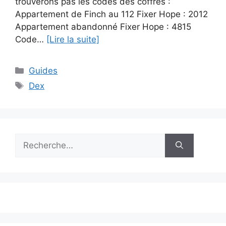
trouverons pas les codes des coffres :
Appartement de Finch au 112 Fixer Hope : 2012
Appartement abandonné Fixer Hope : 4815
Code…
[Lire la suite]
Catégories
Guides
Étiquettes
Dex
Rechercher :