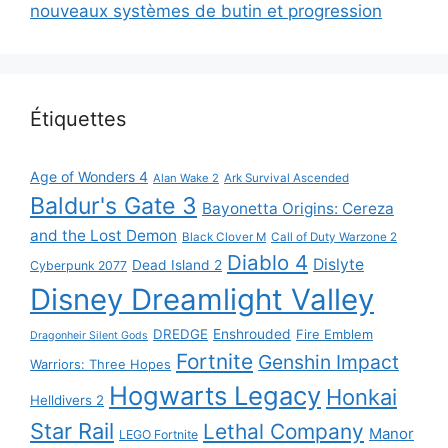
nouveaux systèmes de butin et progression
Étiquettes
Age of Wonders 4
Alan Wake 2
Ark Survival Ascended
Baldur's Gate 3
Bayonetta Origins: Cereza
and the Lost Demon
Black Clover M
Call of Duty Warzone 2
Diablo 4
Dislyte
Dead Island 2
Cyberpunk 2077
Disney Dreamlight Valley
DREDGE
Enshrouded
Fire Emblem
Dragonheir Silent Gods
Fortnite
Genshin Impact
Warriors: Three Hopes
Hogwarts Legacy
Honkai
Helldivers 2
Star Rail
Lethal Company
Manor
LEGO Fortnite