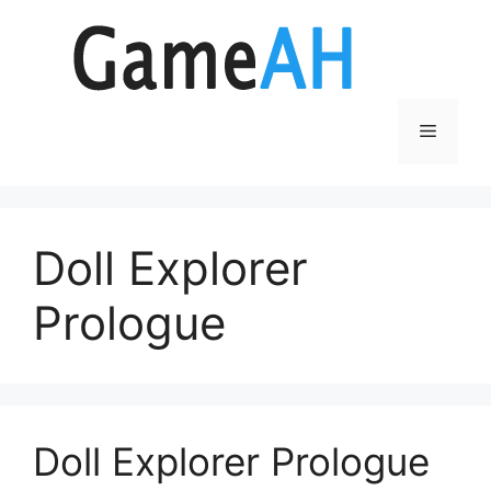
Aller
au
contenu
Menu
Doll Explorer
Prologue
Doll Explorer Prologue