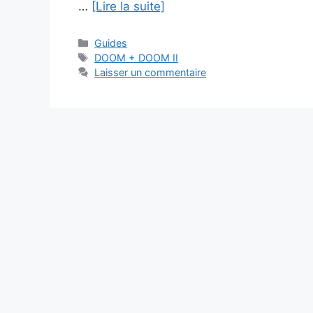
…
[Lire la suite]
Catégories
Guides
Étiquettes
DOOM + DOOM II
Laisser un commentaire