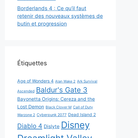
Borderlands 4 : Ce qu’il faut
retenir des nouveaux systèmes de
butin et progression
Étiquettes
Age of Wonders 4
Alan Wake 2
Ark Survival
Baldur's Gate 3
Ascended
Bayonetta Origins: Cereza and the
Lost Demon
Black Clover M
Call of Duty
Dead Island 2
Cyberpunk 2077
Warzone 2
Disney
Diablo 4
Dislyte