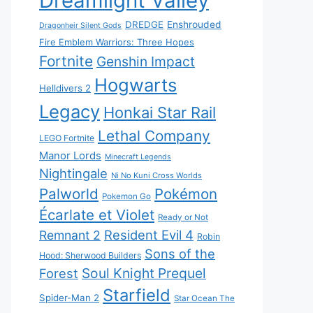
Dreamlight Valley
DREDGE
Enshrouded
Dragonheir Silent Gods
Fire Emblem Warriors: Three Hopes
Fortnite
Genshin Impact
Hogwarts
Helldivers 2
Legacy
Honkai Star Rail
Lethal Company
LEGO Fortnite
Manor Lords
Minecraft Legends
Nightingale
Ni No Kuni Cross Worlds
Palworld
Pokémon
Pokemon Go
Écarlate et Violet
Ready or Not
Resident Evil 4
Remnant 2
Robin
Sons of the
Hood: Sherwood Builders
Soul Knight Prequel
Forest
Starfield
Spider-Man 2
Star Ocean The