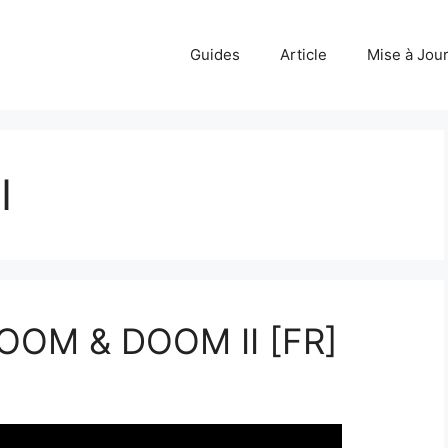
Guides
Article
Mise à Jou
I
OOM & DOOM II [FR]