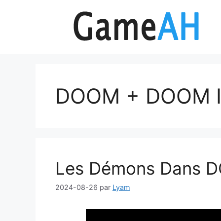
Aller
au
contenu
DOOM + DOOM I
Les Démons Dans D
2024-08-26
par
Lyam