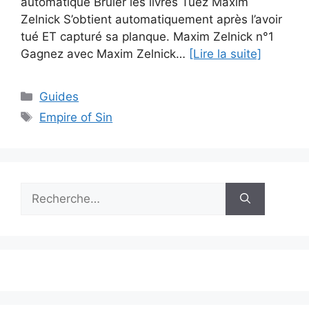
automatique Brûler les livres Tuez Maxim
Zelnick S’obtient automatiquement après l’avoir
tué ET capturé sa planque. Maxim Zelnick n°1
Gagnez avec Maxim Zelnick…
[Lire la suite]
Catégories
Guides
Étiquettes
Empire of Sin
Rechercher :