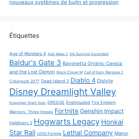
nouveaux systèmes de butin et progression
Étiquettes
Age of Wonders 4
Alan Wake 2
Ark Survival Ascended
Baldur's Gate 3
Bayonetta Origins: Cereza
and the Lost Demon
Black Clover M
Call of Duty Warzone 2
Diablo 4
Dislyte
Dead Island 2
Cyberpunk 2077
Disney Dreamlight Valley
DREDGE
Enshrouded
Fire Emblem
Dragonheir Silent Gods
Fortnite
Genshin Impact
Warriors: Three Hopes
Hogwarts Legacy
Honkai
Helldivers 2
Star Rail
Lethal Company
Manor
LEGO Fortnite