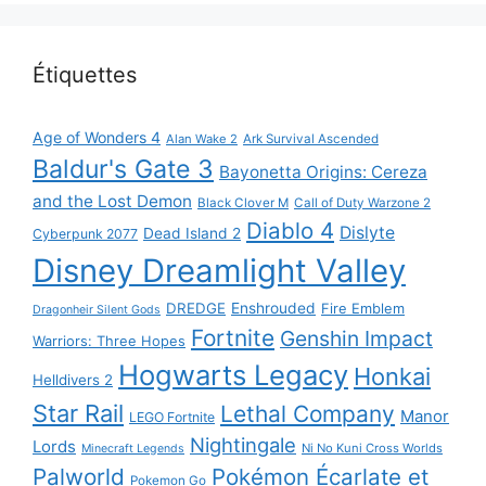
Étiquettes
Age of Wonders 4
Alan Wake 2
Ark Survival Ascended
Baldur's Gate 3
Bayonetta Origins: Cereza
and the Lost Demon
Black Clover M
Call of Duty Warzone 2
Diablo 4
Dislyte
Dead Island 2
Cyberpunk 2077
Disney Dreamlight Valley
DREDGE
Enshrouded
Fire Emblem
Dragonheir Silent Gods
Fortnite
Genshin Impact
Warriors: Three Hopes
Hogwarts Legacy
Honkai
Helldivers 2
Star Rail
Lethal Company
Manor
LEGO Fortnite
Nightingale
Lords
Ni No Kuni Cross Worlds
Minecraft Legends
Palworld
Pokémon Écarlate et
Pokemon Go