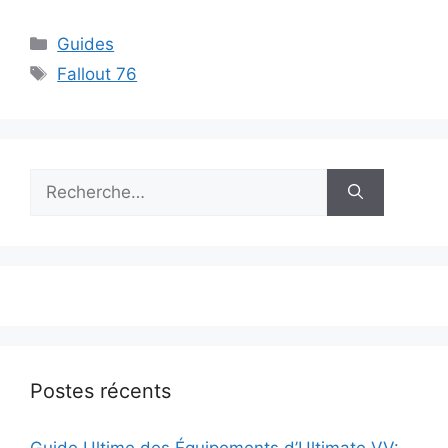
Catégories
Guides
Étiquettes
Fallout 76
Rechercher :
Postes récents
Guide Ultime des Équipements d’Ultimate VV: