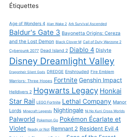
Étiquettes
Age of Wonders 4
Alan Wake 2
Ark Survival Ascended
Baldur's Gate 3
Bayonetta Origins: Cereza
and the Lost Demon
Black Clover M
Call of Duty Warzone 2
Diablo 4
Dislyte
Dead Island 2
Cyberpunk 2077
Disney Dreamlight Valley
DREDGE
Enshrouded
Fire Emblem
Dragonheir Silent Gods
Fortnite
Genshin Impact
Warriors: Three Hopes
Hogwarts Legacy
Honkai
Helldivers 2
Star Rail
Lethal Company
Manor
LEGO Fortnite
Nightingale
Lords
Ni No Kuni Cross Worlds
Minecraft Legends
Palworld
Pokémon Écarlate et
Pokemon Go
Violet
Resident Evil 4
Remnant 2
Ready or Not
Sons of the Forest