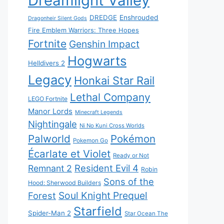
Dreamlight Valley
DREDGE
Enshrouded
Dragonheir Silent Gods
Fire Emblem Warriors: Three Hopes
Fortnite
Genshin Impact
Hogwarts
Helldivers 2
Legacy
Honkai Star Rail
Lethal Company
LEGO Fortnite
Manor Lords
Minecraft Legends
Nightingale
Ni No Kuni Cross Worlds
Palworld
Pokémon
Pokemon Go
Écarlate et Violet
Ready or Not
Resident Evil 4
Remnant 2
Robin
Sons of the
Hood: Sherwood Builders
Soul Knight Prequel
Forest
Starfield
Spider-Man 2
Star Ocean The