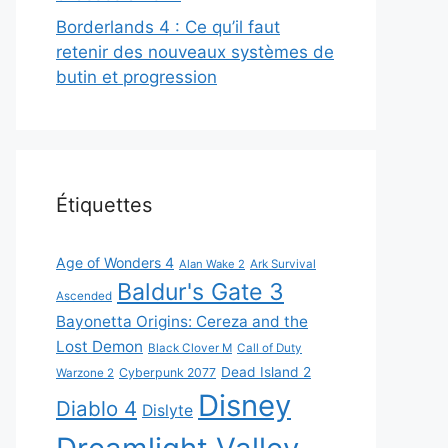
Borderlands 4 : Ce qu’il faut
retenir des nouveaux systèmes de
butin et progression
Étiquettes
Age of Wonders 4
Alan Wake 2
Ark Survival
Baldur's Gate 3
Ascended
Bayonetta Origins: Cereza and the
Lost Demon
Black Clover M
Call of Duty
Dead Island 2
Cyberpunk 2077
Warzone 2
Disney
Diablo 4
Dislyte