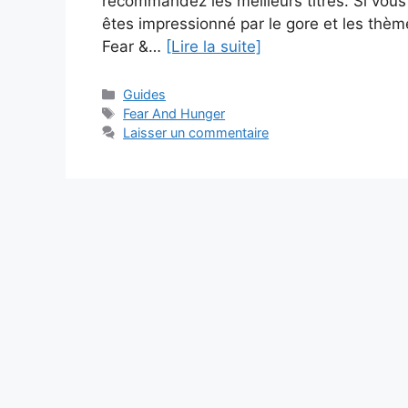
recommandez les meilleurs titres. Si vous
êtes impressionné par le gore et les thè
Fear &…
[Lire la suite]
Catégories
Guides
Étiquettes
Fear And Hunger
Laisser un commentaire