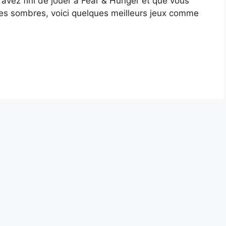
 avez fini de jouer à Fear & Hunger et que vous
mes sombres, voici quelques meilleurs jeux comme