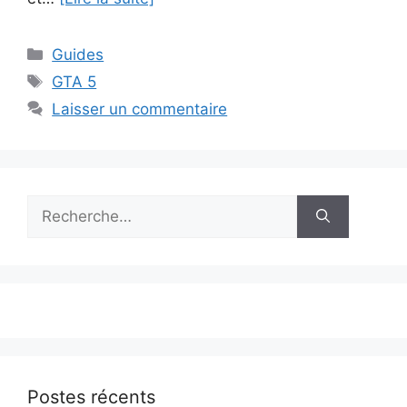
Catégories
Guides
Étiquettes
GTA 5
Laisser un commentaire
Rechercher :
Postes récents