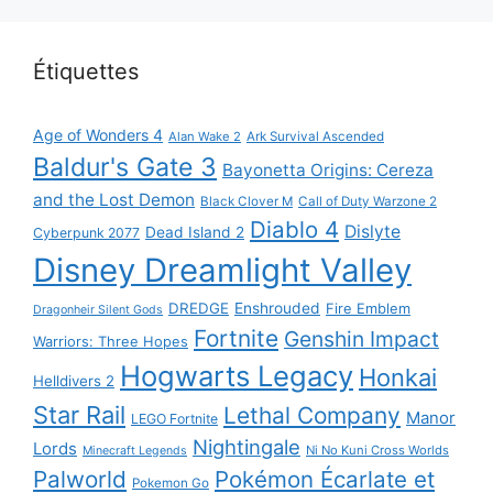
Étiquettes
Age of Wonders 4
Alan Wake 2
Ark Survival Ascended
Baldur's Gate 3
Bayonetta Origins: Cereza
and the Lost Demon
Black Clover M
Call of Duty Warzone 2
Diablo 4
Dislyte
Dead Island 2
Cyberpunk 2077
Disney Dreamlight Valley
DREDGE
Enshrouded
Fire Emblem
Dragonheir Silent Gods
Fortnite
Genshin Impact
Warriors: Three Hopes
Hogwarts Legacy
Honkai
Helldivers 2
Star Rail
Lethal Company
Manor
LEGO Fortnite
Nightingale
Lords
Ni No Kuni Cross Worlds
Minecraft Legends
Palworld
Pokémon Écarlate et
Pokemon Go