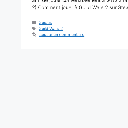
afin de jouer convenablement à GW2 à la 
2) Comment jouer à Guild Wars 2 sur Ste
Catégories
Guides
Étiquettes
Guild Wars 2
Laisser un commentaire