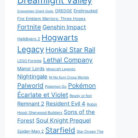
Dreamlight Valley
DREDGE
Enshrouded
Dragonheir Silent Gods
Fire Emblem Warriors: Three Hopes
Fortnite
Genshin Impact
Hogwarts
Helldivers 2
Legacy
Honkai Star Rail
Lethal Company
LEGO Fortnite
Manor Lords
Minecraft Legends
Nightingale
Ni No Kuni Cross Worlds
Palworld
Pokémon
Pokemon Go
Écarlate et Violet
Ready or Not
Resident Evil 4
Remnant 2
Robin
Sons of the
Hood: Sherwood Builders
Soul Knight Prequel
Forest
Starfield
Spider-Man 2
Star Ocean The