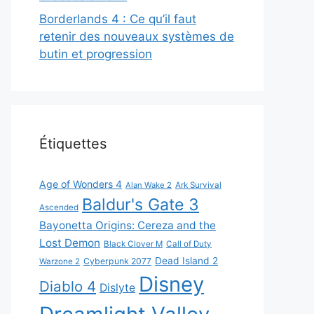
Borderlands 4 : Ce qu’il faut
retenir des nouveaux systèmes de
butin et progression
Étiquettes
Age of Wonders 4
Alan Wake 2
Ark Survival
Baldur's Gate 3
Ascended
Bayonetta Origins: Cereza and the
Lost Demon
Black Clover M
Call of Duty
Dead Island 2
Cyberpunk 2077
Warzone 2
Disney
Diablo 4
Dislyte