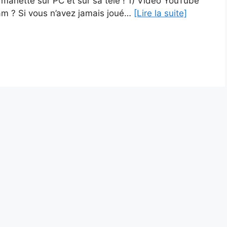
manette sur PC et sur sa télé ! 1) Vidéo YouTube
am ? Si vous n’avez jamais joué…
[Lire la suite]