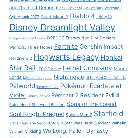
and the Lost Demon
Black Clover M
Call of Duty Warzone 2
Diablo 4
Dislyte
Dead Island 2
Cyberpunk 2077
Disney Dreamlight Valley
DREDGE
Enshrouded
Fire Emblem
Dragonheir Silent Gods
Fortnite
Genshin Impact
Warriors: Three Hopes
Hogwarts Legacy
Honkai
Helldivers 2
Star Rail
Lethal Company
Manor
LEGO Fortnite
Nightingale
Lords
Ni No Kuni Cross Worlds
Minecraft Legends
Palworld
Pokémon Écarlate et
Pokemon Go
Violet
Resident Evil 4
Remnant 2
Ready or Not
Sons of the Forest
Robin Hood: Sherwood Builders
Starfield
Soul Knight Prequel
Spider-Man 2
Star Wars Jedi: Survivor
Valheim
Star Ocean The Second Story R
Wo Long: Fallen Dynasty
V Rising
Valorant