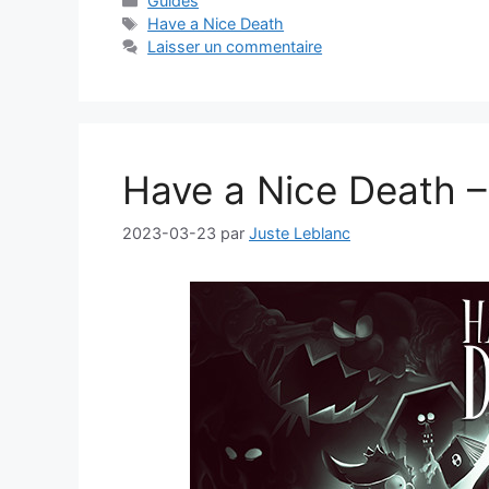
Guides
Étiquettes
Have a Nice Death
Laisser un commentaire
Have a Nice Death 
2023-03-23
par
Juste Leblanc