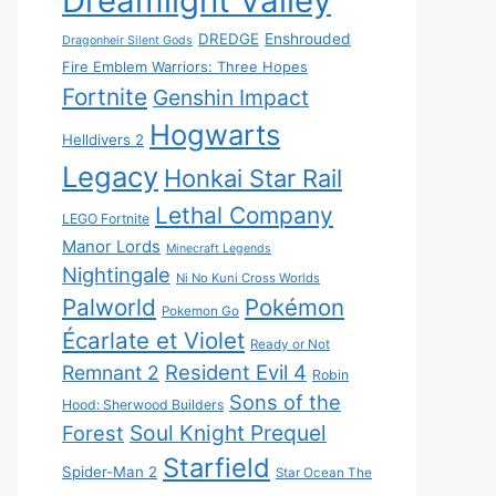
Dreamlight Valley
DREDGE
Enshrouded
Dragonheir Silent Gods
Fire Emblem Warriors: Three Hopes
Fortnite
Genshin Impact
Hogwarts
Helldivers 2
Legacy
Honkai Star Rail
Lethal Company
LEGO Fortnite
Manor Lords
Minecraft Legends
Nightingale
Ni No Kuni Cross Worlds
Palworld
Pokémon
Pokemon Go
Écarlate et Violet
Ready or Not
Resident Evil 4
Remnant 2
Robin
Sons of the
Hood: Sherwood Builders
Soul Knight Prequel
Forest
Starfield
Spider-Man 2
Star Ocean The