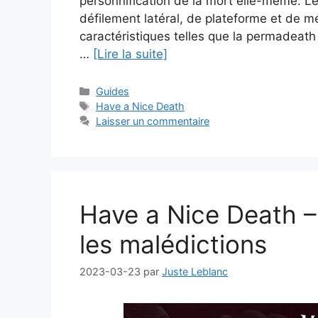
personnification de la mort elle-même. 
défilement latéral, de plateforme et de m
caractéristiques telles que la permadeat
…
[Lire la suite]
Catégories
Guides
Étiquettes
Have a Nice Death
Laisser un commentaire
Have a Nice Death 
les malédictions
2023-03-23
par
Juste Leblanc