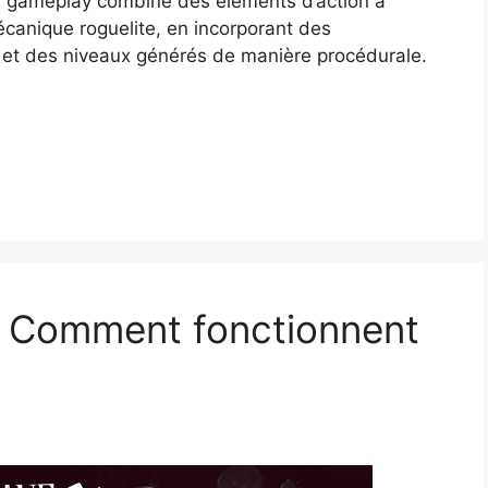
Le gameplay combine des éléments d’action à
écanique roguelite, en incorporant des
h et des niveaux générés de manière procédurale.
– Comment fonctionnent