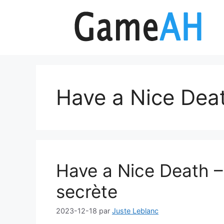
Aller
au
contenu
Have a Nice Dea
Have a Nice Death – 
secrète
2023-12-18
par
Juste Leblanc