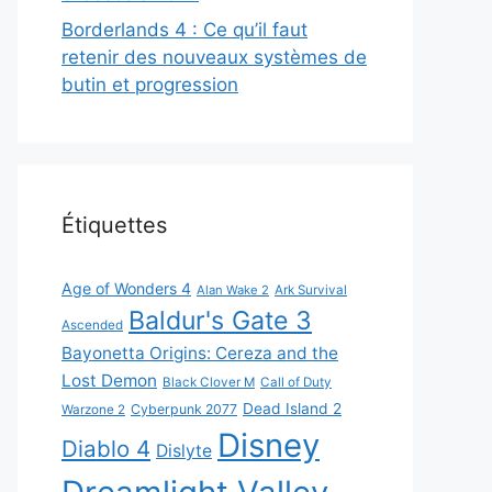
Borderlands 4 : Ce qu’il faut
retenir des nouveaux systèmes de
butin et progression
Étiquettes
Age of Wonders 4
Alan Wake 2
Ark Survival
Baldur's Gate 3
Ascended
Bayonetta Origins: Cereza and the
Lost Demon
Black Clover M
Call of Duty
Dead Island 2
Cyberpunk 2077
Warzone 2
Disney
Diablo 4
Dislyte