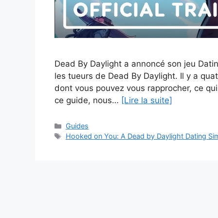
Dead By Daylight a annoncé son jeu Datin
les tueurs de Dead By Daylight. Il y a qu
dont vous pouvez vous rapprocher, ce q
ce guide, nous…
[Lire la suite]
Catégories
Guides
Étiquettes
Hooked on You: A Dead by Daylight Dating Si