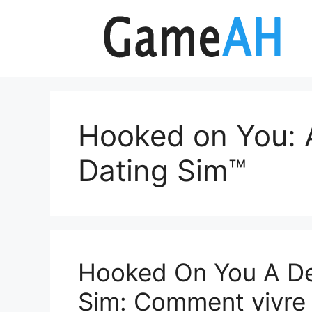
Aller
au
contenu
Hooked on You: 
Dating Sim™
Hooked On You A De
Sim: Comment vivre