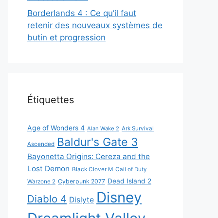
Borderlands 4 : Ce qu’il faut
retenir des nouveaux systèmes de
butin et progression
Étiquettes
Age of Wonders 4
Alan Wake 2
Ark Survival
Baldur's Gate 3
Ascended
Bayonetta Origins: Cereza and the
Lost Demon
Black Clover M
Call of Duty
Dead Island 2
Cyberpunk 2077
Warzone 2
Disney
Diablo 4
Dislyte