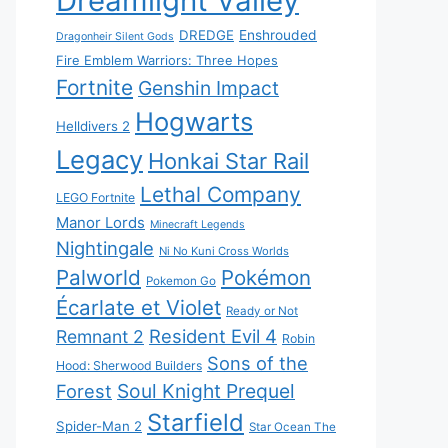
Dreamlight Valley
DREDGE
Enshrouded
Dragonheir Silent Gods
Fire Emblem Warriors: Three Hopes
Fortnite
Genshin Impact
Hogwarts
Helldivers 2
Legacy
Honkai Star Rail
Lethal Company
LEGO Fortnite
Manor Lords
Minecraft Legends
Nightingale
Ni No Kuni Cross Worlds
Palworld
Pokémon
Pokemon Go
Écarlate et Violet
Ready or Not
Resident Evil 4
Remnant 2
Robin
Sons of the
Hood: Sherwood Builders
Soul Knight Prequel
Forest
Starfield
Spider-Man 2
Star Ocean The