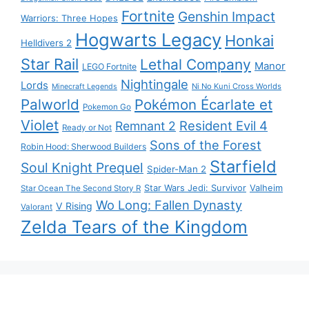
Fortnite
Genshin Impact
Warriors: Three Hopes
Hogwarts Legacy
Honkai
Helldivers 2
Star Rail
Lethal Company
Manor
LEGO Fortnite
Nightingale
Lords
Ni No Kuni Cross Worlds
Minecraft Legends
Palworld
Pokémon Écarlate et
Pokemon Go
Violet
Resident Evil 4
Remnant 2
Ready or Not
Sons of the Forest
Robin Hood: Sherwood Builders
Starfield
Soul Knight Prequel
Spider-Man 2
Star Wars Jedi: Survivor
Valheim
Star Ocean The Second Story R
Wo Long: Fallen Dynasty
V Rising
Valorant
Zelda Tears of the Kingdom