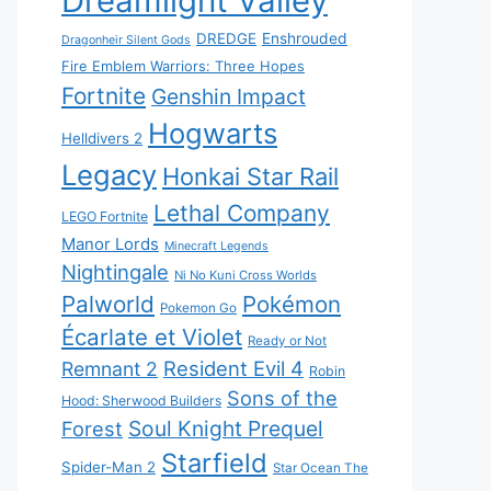
Dreamlight Valley
DREDGE
Enshrouded
Dragonheir Silent Gods
Fire Emblem Warriors: Three Hopes
Fortnite
Genshin Impact
Hogwarts
Helldivers 2
Legacy
Honkai Star Rail
Lethal Company
LEGO Fortnite
Manor Lords
Minecraft Legends
Nightingale
Ni No Kuni Cross Worlds
Palworld
Pokémon
Pokemon Go
Écarlate et Violet
Ready or Not
Resident Evil 4
Remnant 2
Robin
Sons of the
Hood: Sherwood Builders
Soul Knight Prequel
Forest
Starfield
Spider-Man 2
Star Ocean The