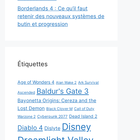
Borderlands 4 : Ce qu’il faut
retenir des nouveaux systèmes de
butin et progression
Étiquettes
Age of Wonders 4
Alan Wake 2
Ark Survival
Baldur's Gate 3
Ascended
Bayonetta Origins: Cereza and the
Lost Demon
Black Clover M
Call of Duty
Dead Island 2
Cyberpunk 2077
Warzone 2
Disney
Diablo 4
Dislyte