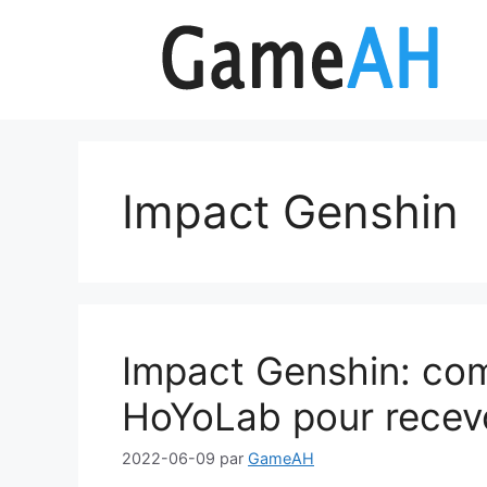
Aller
au
contenu
Impact Genshin
Impact Genshin: com
HoYoLab pour recev
2022-06-09
par
GameAH