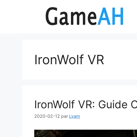
Aller
au
contenu
IronWolf VR
IronWolf VR: Guide 
2020-02-12
par
Lyam