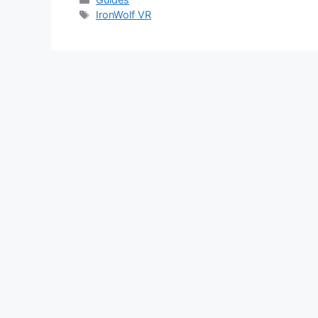
Étiquettes
IronWolf VR