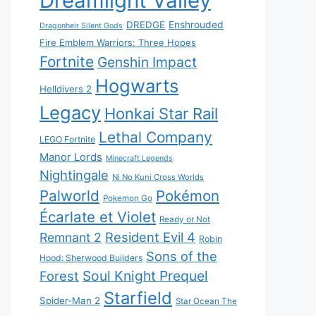
Dreamlight Valley
DREDGE
Enshrouded
Dragonheir Silent Gods
Fire Emblem Warriors: Three Hopes
Fortnite
Genshin Impact
Hogwarts
Helldivers 2
Legacy
Honkai Star Rail
Lethal Company
LEGO Fortnite
Manor Lords
Minecraft Legends
Nightingale
Ni No Kuni Cross Worlds
Palworld
Pokémon
Pokemon Go
Écarlate et Violet
Ready or Not
Resident Evil 4
Remnant 2
Robin
Sons of the
Hood: Sherwood Builders
Soul Knight Prequel
Forest
Starfield
Spider-Man 2
Star Ocean The