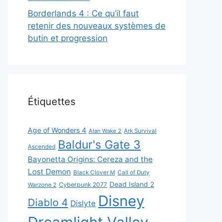
Borderlands 4 : Ce qu’il faut
retenir des nouveaux systèmes de
butin et progression
Étiquettes
Age of Wonders 4
Alan Wake 2
Ark Survival
Baldur's Gate 3
Ascended
Bayonetta Origins: Cereza and the
Lost Demon
Black Clover M
Call of Duty
Dead Island 2
Cyberpunk 2077
Warzone 2
Disney
Diablo 4
Dislyte