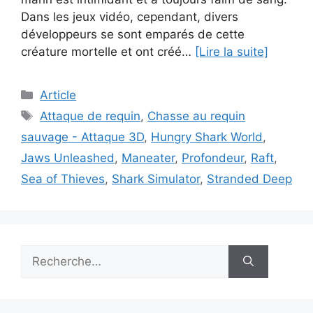
Dans les jeux vidéo, cependant, divers
développeurs se sont emparés de cette
créature mortelle et ont créé…
[Lire la suite]
Catégories
Article
Étiquettes
Attaque de requin
,
Chasse au requin
sauvage - Attaque 3D
,
Hungry Shark World
,
Jaws Unleashed
,
Maneater
,
Profondeur
,
Raft
,
Sea of Thieves
,
Shark Simulator
,
Stranded Deep
Rechercher :