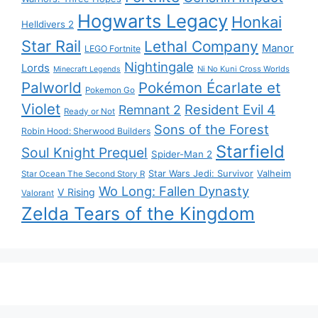
Hogwarts Legacy
Honkai
Helldivers 2
Star Rail
Lethal Company
Manor
LEGO Fortnite
Nightingale
Lords
Ni No Kuni Cross Worlds
Minecraft Legends
Palworld
Pokémon Écarlate et
Pokemon Go
Violet
Resident Evil 4
Remnant 2
Ready or Not
Sons of the Forest
Robin Hood: Sherwood Builders
Starfield
Soul Knight Prequel
Spider-Man 2
Star Wars Jedi: Survivor
Valheim
Star Ocean The Second Story R
Wo Long: Fallen Dynasty
V Rising
Valorant
Zelda Tears of the Kingdom