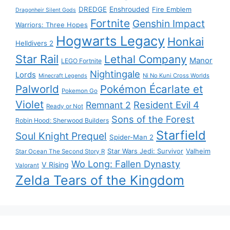
DREDGE
Enshrouded
Fire Emblem
Dragonheir Silent Gods
Fortnite
Genshin Impact
Warriors: Three Hopes
Hogwarts Legacy
Honkai
Helldivers 2
Star Rail
Lethal Company
Manor
LEGO Fortnite
Nightingale
Lords
Ni No Kuni Cross Worlds
Minecraft Legends
Palworld
Pokémon Écarlate et
Pokemon Go
Violet
Resident Evil 4
Remnant 2
Ready or Not
Sons of the Forest
Robin Hood: Sherwood Builders
Starfield
Soul Knight Prequel
Spider-Man 2
Star Wars Jedi: Survivor
Valheim
Star Ocean The Second Story R
Wo Long: Fallen Dynasty
V Rising
Valorant
Zelda Tears of the Kingdom