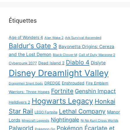
Étiquettes
Age of Wonders 4
Alan Wake 2
Ark Survival Ascended
Baldur's Gate 3
Bayonetta Origins: Cereza
and the Lost Demon
Black Clover M
Call of Duty Warzone 2
Diablo 4
Dislyte
Dead Island 2
Cyberpunk 2077
Disney Dreamlight Valley
DREDGE
Enshrouded
Fire Emblem
Dragonheir Silent Gods
Fortnite
Genshin Impact
Warriors: Three Hopes
Hogwarts Legacy
Honkai
Helldivers 2
Star Rail
Lethal Company
Manor
LEGO Fortnite
Nightingale
Lords
Ni No Kuni Cross Worlds
Minecraft Legends
Palworld
Pokémon Écarlate et
Pokemon Go