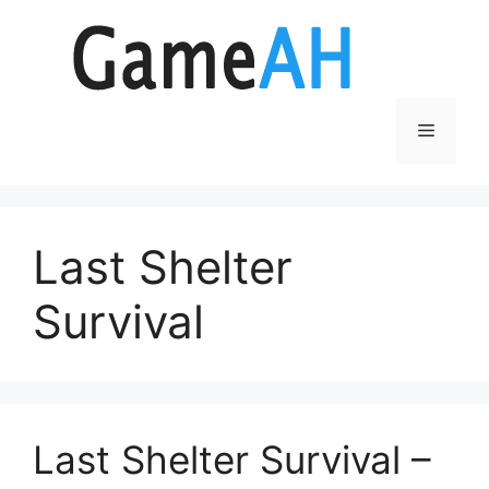
Aller
au
contenu
Menu
Last Shelter
Survival
Last Shelter Survival –