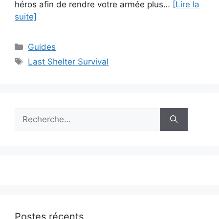
héros afin de rendre votre armée plus…
[Lire la
suite]
Catégories
Guides
Étiquettes
Last Shelter Survival
Rechercher :
Postes récents